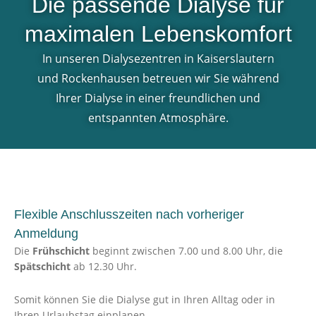
Die passende Dialyse für
maximalen Lebenskomfort
In unseren Dialysezentren in Kaiserslautern
und Rockenhausen betreuen wir Sie während
Ihrer Dialyse in einer freundlichen und
entspannten Atmosphäre.
Flexible Anschlusszeiten nach vorheriger
Anmeldung
Die
Frühschicht
beginnt zwischen 7.00 und 8.00 Uhr, die
Spätschicht
ab 12.30 Uhr.
Somit können Sie die Dialyse gut in Ihren Alltag oder in
Ihren Urlaubstag einplanen.